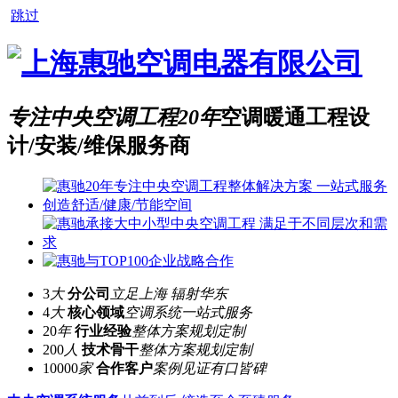
跳过
专注中央空调工程20年
空调暖通工程设
计/安装/维保服务商
3
大
分公司
立足上海 辐射华东
4
大
核心领域
空调系统一站式服务
20
年
行业经验
整体方案规划定制
200
人
技术骨干
整体方案规划定制
10000
家
合作客户
案例见证有口皆碑