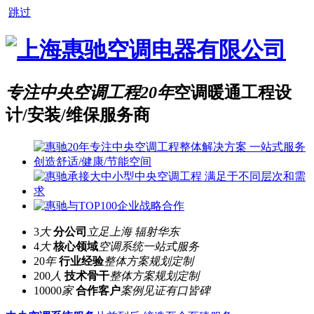
跳过
专注中央空调工程20年
空调暖通工程设
计/安装/维保服务商
3
大
分公司
立足上海 辐射华东
4
大
核心领域
空调系统一站式服务
20
年
行业经验
整体方案规划定制
200
人
技术骨干
整体方案规划定制
10000
家
合作客户
案例见证有口皆碑